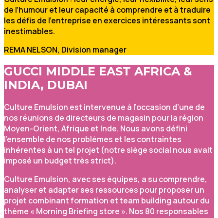
de l’humour et leur capacité à comprendre et à traduire
les défis de l’entreprise en exercices intéressants sont
inestimables.
REMA NELSON, Division manager
GUCCI MIDDLE EAST AFRICA &
INDIA, DUBAI
Culture Emulsion est intervenue à l’occasion d’une de
nos réunions de directeurs de magasin pour la région
Moyen-Orient, Afrique et Inde. Nous avons défini
l’ensemble de nos problèmes et les contraintes
inhérentes à un tel projet (notre siège social nous avait
imposé un budget très strict).
Culture Emulsion, avec ses équipes, a su comprendre,
analyser et adapter ses ressources pour proposer un
projet combinant formation et team building autour du
thème « Morning Briefing store ». Nos 80 responsables