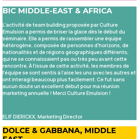
BIC MIDDLE-EAST & AFRICA
L’activité de team building proposée par Culture
Emulsion a permis de briser la glace dès le début du
séminaire. Elle a permis de rassembler une équipe
hétérogène, composée de personnes d’horizons, de
nationalités et de régions géographiques différents,
qui ne se connaissaient pas ou très peu avant cette
rencontre. À l’issue de cette activité, les membres de
l’équipe se sont sentis à l’aise les uns avec les autres et
ont interagi beaucoup plus facilement. Ce fut sans
aucun doute un excellent début pour ma réunion
marketing annuelle ! Merci Culture Emulsion !
ELIF DIERICKX, Marketing Director
DOLCE & GABBANA, MIDDLE